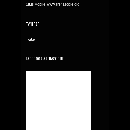
Situs Mobile: www.arenascore.org
TWITTER
Twitter
FACEBOOK ARENASCORE