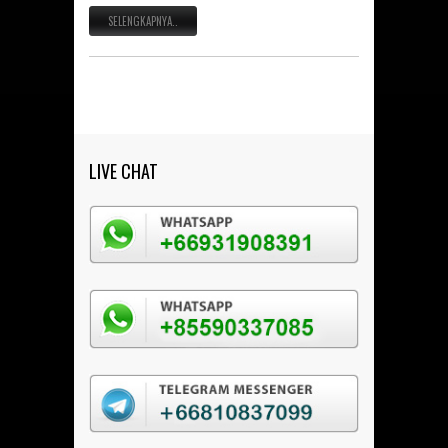
SELENGKAPNYA..
LIVE CHAT