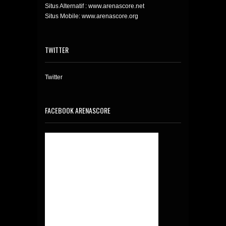
Situs Alternatif : www.arenascore.net
Situs Mobile: www.arenascore.org
TWITTER
Twitter
FACEBOOK ARENASCORE