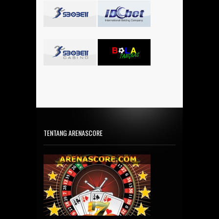
TENTANG ARENASCORE