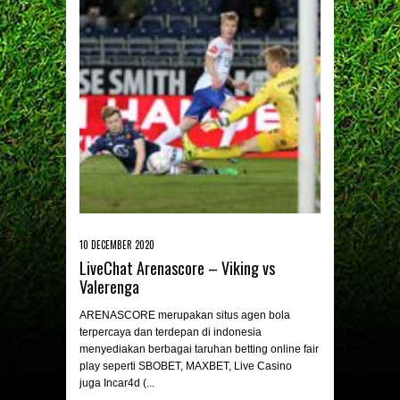
10 DECEMBER 2020
LiveChat Arenascore – Viking vs
Valerenga
ARENASCORE merupakan situs agen bola
terpercaya dan terdepan di indonesia
menyediakan berbagai taruhan betting online fair
play seperti SBOBET, MAXBET, Live Casino
juga Incar4d (...