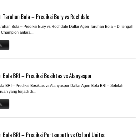
 Taruhan Bola – Prediksi Bury vs Rochdale
aruhan Bola – Prediksi Bury vs Rochdale Daftar Agen Taruhan Bola – Di tengah
 Champion antara...
A..
 Bola BRI – Prediksi Besiktas vs Alanyaspor
la BRI – Prediksi Besiktas vs Alanyaspor Daftar Agen Bola BRI – Setelah
uan yang terjadi di...
A..
 Bola BRI – Prediksi Portsmouth vs Oxford United