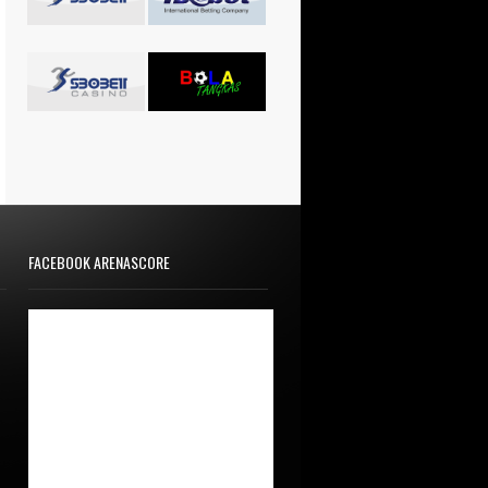
FACEBOOK ARENASCORE