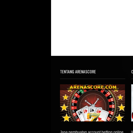
TENTANG ARENASCORE
C
Jasa pembuatan account betting online