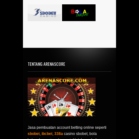
TENTANG ARENASCORE
Jasa pembuatan account betting online seperti
sbobet
,
ibcbet
,
338a
casino sbobet, bola