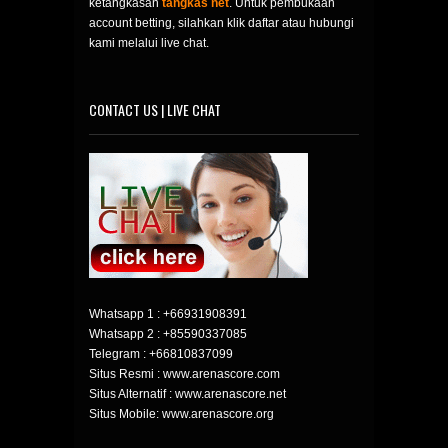
ketangkasan
tangkas net
. Untuk pembukaan
account betting, silahkan klik daftar atau hubungi
kami melalui live chat.
CONTACT US | LIVE CHAT
Whatsapp 1 :
+66931908391
Whatsapp 2 :
+85590337085
Telegram :
+66810837099
Situs Resmi : www.arenascore.com
Situs Alternatif : www.arenascore.net
Situs Mobile: www.arenascore.org