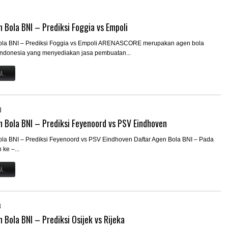
 Bola BNI – Prediksi Foggia vs Empoli
Bola BNI – Prediksi Foggia vs Empoli ARENASCORE merupakan agen bola
 Indonesia yang menyediakan jasa pembuatan...
A..
8
 Bola BNI – Prediksi Feyenoord vs PSV Eindhoven
ola BNI – Prediksi Feyenoord vs PSV Eindhoven Daftar Agen Bola BNI – Pada
 ke –...
A..
8
 Bola BNI – Prediksi Osijek vs Rijeka