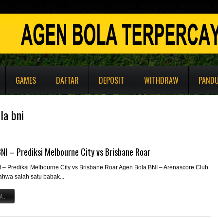
GAMES
DAFTAR
DEPOSIT
WITHDRAW
PAND
la bni
NI – Prediksi Melbourne City vs Brisbane Roar
 – Prediksi Melbourne City vs Brisbane Roar Agen Bola BNI – Arenascore.Club
hwa salah satu babak...
A..