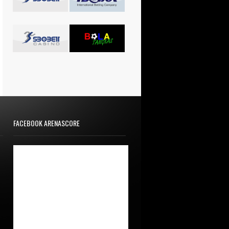
FACEBOOK ARENASCORE