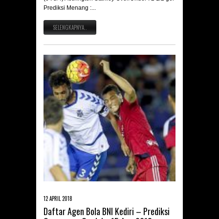
Prediksi Menang :...
SELENGKAPNYA..
12 APRIL 2018
Daftar Agen Bola BNI Kediri – Prediksi