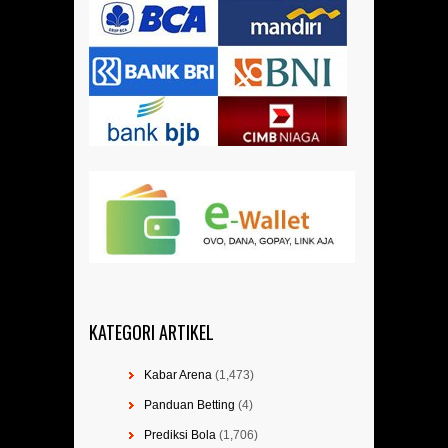
KATEGORI ARTIKEL
Kabar Arena
(1,473)
Panduan Betting
(4)
Prediksi Bola
(1,706)