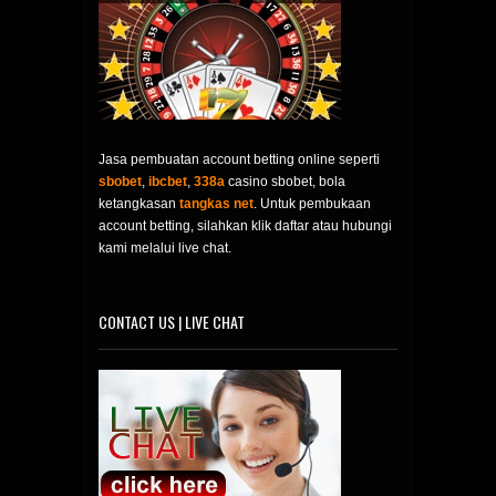
Jasa pembuatan account betting online seperti
sbobet
,
ibcbet
,
338a
casino sbobet, bola
ketangkasan
tangkas net
. Untuk pembukaan
account betting, silahkan klik daftar atau hubungi
kami melalui live chat.
CONTACT US | LIVE CHAT