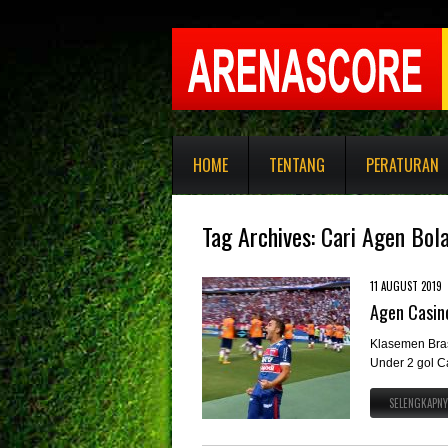
HOME
TENTANG
PERATURAN
Tag Archives:
Cari Agen Bol
11 AUGUST 2019
Agen Casino
Klasemen Brasi
Under 2 gol Ca
SELENGKAPNY