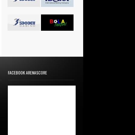
FACEBOOK ARENASCORE