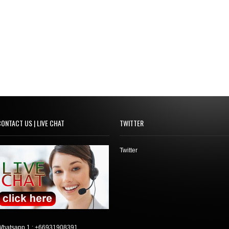
ONTACT US | LIVE CHAT
TWITTER
Twitter
Whatsapp 1 :
+66931908391