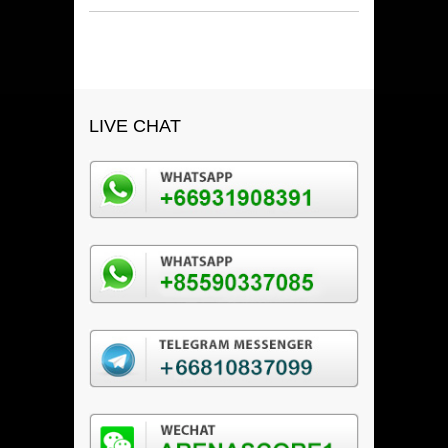
LIVE CHAT