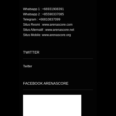
Whatsapp 1 :
+66931908391
Whatsapp 2 :
+85590337085
Telegram :
+66810837099
Situs Resmi : www.arenascore.com
Situs Alternatif : www.arenascore.net
Situs Mobile: www.arenascore.org
TWITTER
Twitter
FACEBOOK ARENASCORE