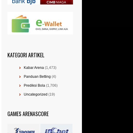
KATEGORI ARTIKEL
Kabar Arena
(1,473)
Panduan Betting
(4)
Prediksi Bola
(1,706)
Uncategorized
(19)
GAMES ARENASCORE