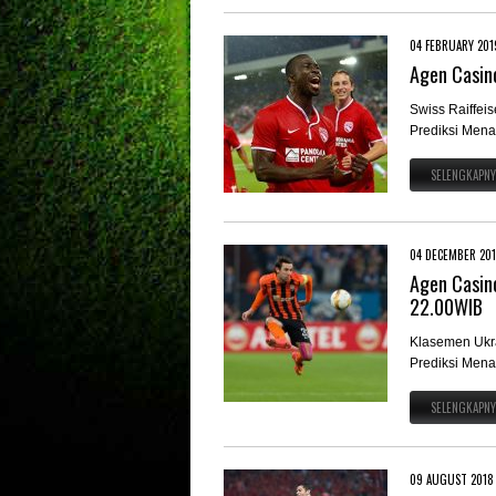
04 FEBRUARY 201
Agen Casino
Swiss Raiffeis
Prediksi Menan
SELENGKAPNY
04 DECEMBER 20
Agen Casino
22.00WIB
Klasemen Ukrai
Prediksi Menan
SELENGKAPNY
09 AUGUST 2018