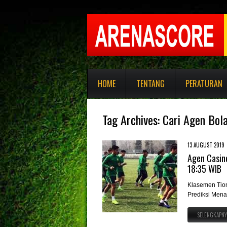
HOME
TENTANG
PERATURAN
Tag Archives:
Cari Agen Bol
13 AUGUST 2019
Agen Casino
18:35 WIB
Klasemen Tion
Prediksi Menan
SELENGKAPNY