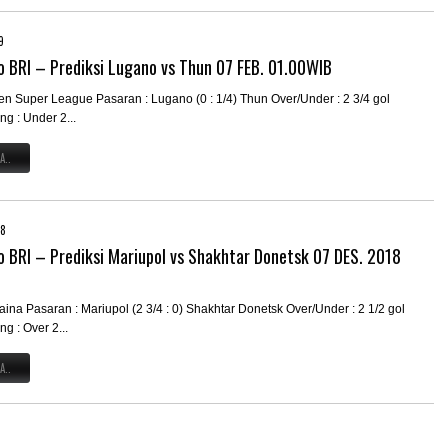
9
 BRI – Prediksi Lugano vs Thun 07 FEB. 01.00WIB
en Super League Pasaran : Lugano (0 : 1/4) Thun Over/Under : 2 3/4 gol
g : Under 2...
A..
18
 BRI – Prediksi Mariupol vs Shakhtar Donetsk 07 DES. 2018
na Pasaran : Mariupol (2 3/4 : 0) Shakhtar Donetsk Over/Under : 2 1/2 gol
g : Over 2...
A..