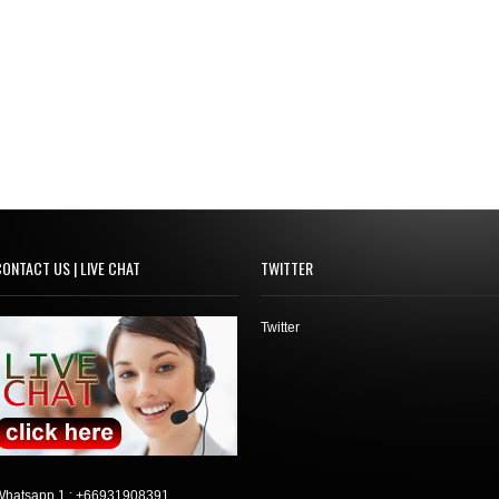
ONTACT US | LIVE CHAT
TWITTER
Twitter
Whatsapp 1 :
+66931908391