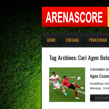
HOME
TENTANG
PERATURAN
Tag Archives:
Cari Agen Bol
13 NOVEMBER 20
Agen Casino
Kualifikasi UE
Menang : Unde
SELENGKAPNY