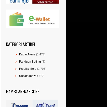
KATEGORI ARTIKEL
Kabar Arena
(1,473)
Panduan Betting
(4)
Prediksi Bola
(1,706)
Uncategorized
(19)
GAMES ARENASCORE