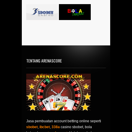
TENTANG ARENASCORE
Jasa pembuatan account betting online seperti
sbobet
,
ibcbet
,
338a
casino sbobet, bola