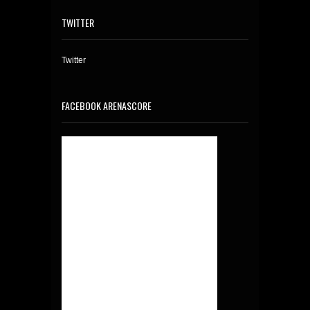
TWITTER
Twitter
FACEBOOK ARENASCORE