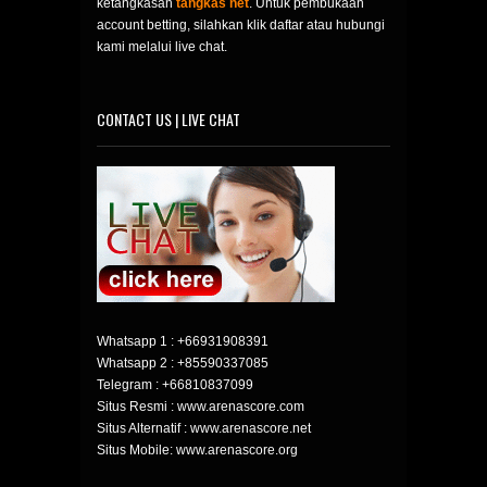
ketangkasan
tangkas net
. Untuk pembukaan
account betting, silahkan klik daftar atau hubungi
kami melalui live chat.
CONTACT US | LIVE CHAT
Whatsapp 1 :
+66931908391
Whatsapp 2 :
+85590337085
Telegram :
+66810837099
Situs Resmi : www.arenascore.com
Situs Alternatif : www.arenascore.net
Situs Mobile: www.arenascore.org