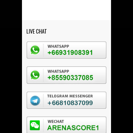
LIVE CHAT