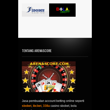
TENTANG ARENASCORE
Jasa pembuatan account betting online seperti
sbobet
,
ibcbet
,
338a
casino sbobet, bola