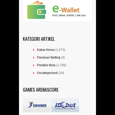
KATEGORI ARTIKEL
Kabar Arena
(1,473)
Panduan Betting
(4)
Prediksi Bola
(1,706)
Uncategorized
(19)
GAMES ARENASCORE