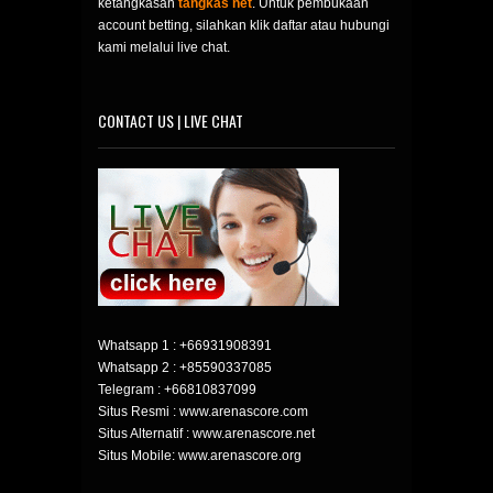
ketangkasan
tangkas net
. Untuk pembukaan
account betting, silahkan klik daftar atau hubungi
kami melalui live chat.
CONTACT US | LIVE CHAT
Whatsapp 1 :
+66931908391
Whatsapp 2 :
+85590337085
Telegram :
+66810837099
Situs Resmi : www.arenascore.com
Situs Alternatif : www.arenascore.net
Situs Mobile: www.arenascore.org