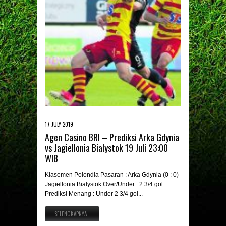
17 JULY 2019
Agen Casino BRI – Prediksi Arka Gdynia
vs Jagiellonia Bialystok 19 Juli 23:00
WIB
Klasemen Polondia Pasaran : Arka Gdynia (0 : 0)
Jagiellonia Bialystok Over/Under : 2 3/4 gol
Prediksi Menang : Under 2 3/4 gol...
SELENGKAPNYA..