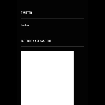
TWITTER
Twitter
FACEBOOK ARENASCORE