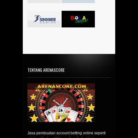
TENTANG ARENASCORE
Jasa pembuatan account betting online seperti