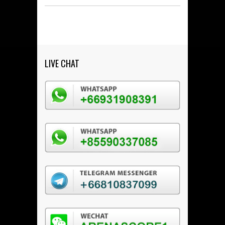
LIVE CHAT