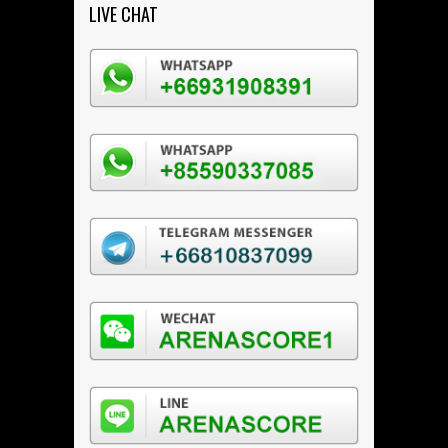
LIVE CHAT