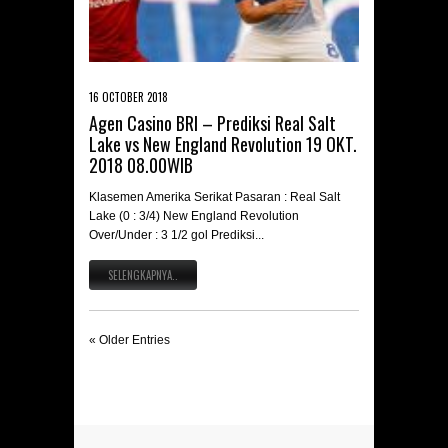
16 OCTOBER 2018
Agen Casino BRI – Prediksi Real Salt
Lake vs New England Revolution 19 OKT.
2018 08.00WIB
Klasemen Amerika Serikat Pasaran : Real Salt
Lake (0 : 3/4) New England Revolution
Over/Under : 3 1/2 gol Prediksi...
SELENGKAPNYA..
« Older Entries