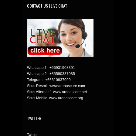
CONTACT US | LIVE CHAT
Whatsapp 1 :
+66931908391
Whatsapp 2 :
+85590337085
Telegram :
+66810837099
Situs Resmi : www.arenascore.com
Situs Alternatif : www.arenascore.net
Situs Mobile: www.arenascore.org
TWITTER
Twitter