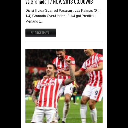
vs Granada 17 NOV. 2018 03.00WIB
Divisi II Liga Spanyol Pasaran : Las Palmas (0 :
1/4) Granada Over/Under : 2 1/4 gol Prediksi
Menang :...
SELENGKAPNYA..