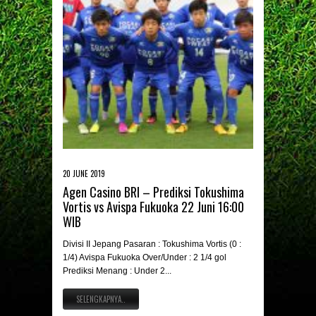
20 JUNE 2019
Agen Casino BRI – Prediksi Tokushima
Vortis vs Avispa Fukuoka 22 Juni 16:00
WIB
Divisi II Jepang Pasaran : Tokushima Vortis (0 :
1/4) Avispa Fukuoka Over/Under : 2 1/4 gol
Prediksi Menang : Under 2...
SELENGKAPNYA..