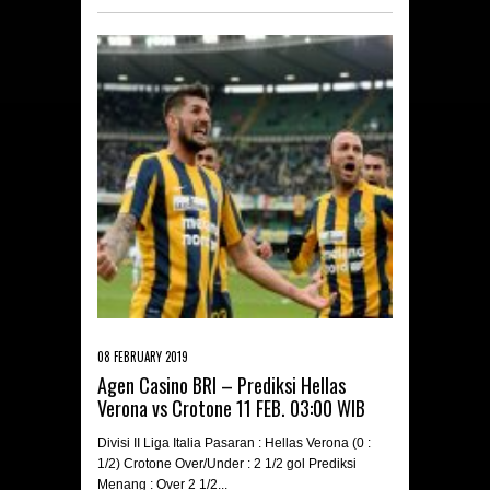
08 FEBRUARY 2019
Agen Casino BRI – Prediksi Hellas
Verona vs Crotone 11 FEB. 03:00 WIB
Divisi II Liga Italia Pasaran : Hellas Verona (0 :
1/2) Crotone Over/Under : 2 1/2 gol Prediksi
Menang : Over 2 1/2...