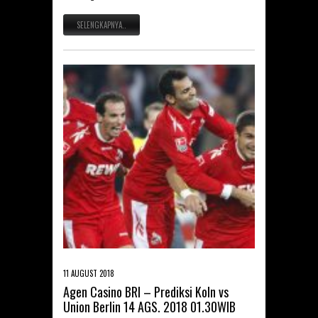
SELENGKAPNYA..
11 AUGUST 2018
Agen Casino BRI – Prediksi Koln vs
Union Berlin 14 AGS. 2018 01.30WIB