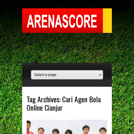
Tag Archives:
Cari Agen Bola
Online Cianjur