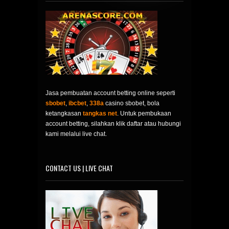
Jasa pembuatan account betting online seperti
sbobet
,
ibcbet
,
338a
casino sbobet, bola
ketangkasan
tangkas net
. Untuk pembukaan
account betting, silahkan klik daftar atau hubungi
kami melalui live chat.
CONTACT US | LIVE CHAT