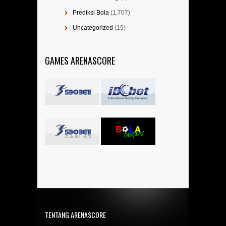
Prediksi Bola
(1,707)
Uncategorized
(19)
GAMES ARENASCORE
TENTANG ARENASCORE