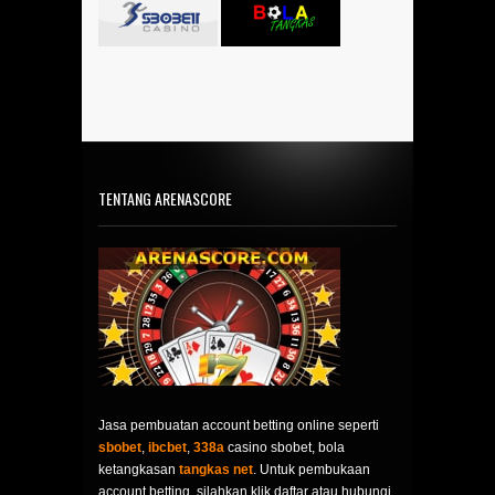
TENTANG ARENASCORE
Jasa pembuatan account betting online seperti
sbobet
,
ibcbet
,
338a
casino sbobet, bola
ketangkasan
tangkas net
. Untuk pembukaan
account betting, silahkan klik daftar atau hubungi