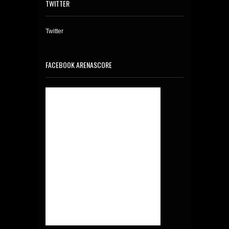
TWITTER
Twitter
FACEBOOK ARENASCORE