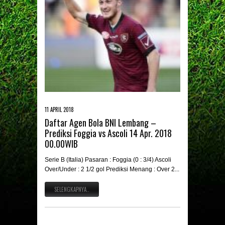
11 APRIL 2018
Daftar Agen Bola BNI Lembang –
Prediksi Foggia vs Ascoli 14 Apr. 2018
00.00WIB
Serie B (Italia) Pasaran : Foggia (0 : 3/4) Ascoli
Over/Under : 2 1/2 gol Prediksi Menang : Over 2...
SELENGKAPNYA..