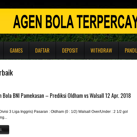
GAMES
DAFTAR
DEPOSIT
WITHDRAW
PAND
rbaik
 Bola BNI Pamekasan – Prediksi Oldham vs Walsall 12 Apr. 2018
visi 3 Liga Inggris) Pasaran : Oldham (0 : 1/2) Walsall Over/Under : 2 1/2 gol
ng...
A..