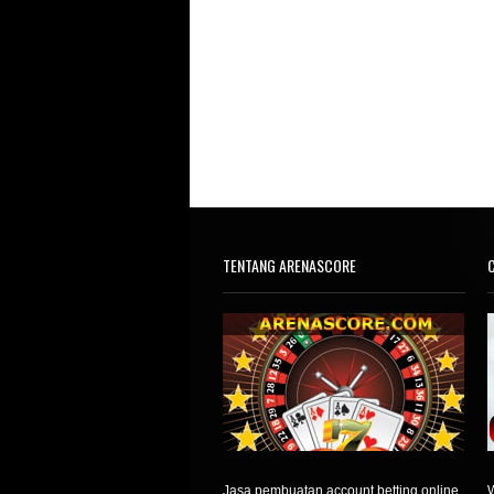
TENTANG ARENASCORE
C
Jasa pembuatan account betting online