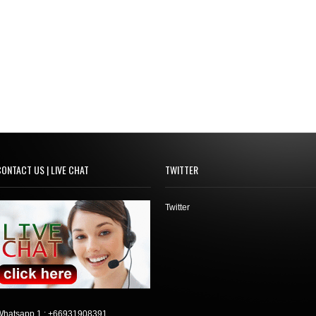
ONTACT US | LIVE CHAT
TWITTER
Twitter
Whatsapp 1 :
+66931908391