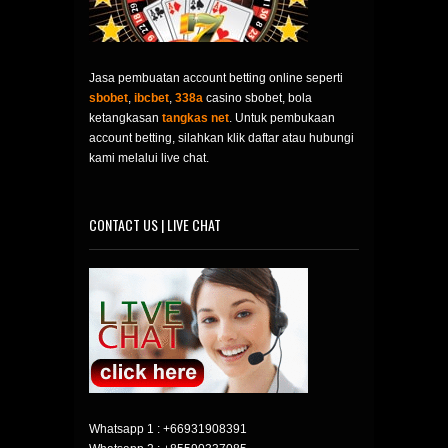
Jasa pembuatan account betting online seperti
sbobet
,
ibcbet
,
338a
casino sbobet, bola
ketangkasan
tangkas net
. Untuk pembukaan
account betting, silahkan klik daftar atau hubungi
kami melalui live chat.
CONTACT US | LIVE CHAT
Whatsapp 1 :
+66931908391