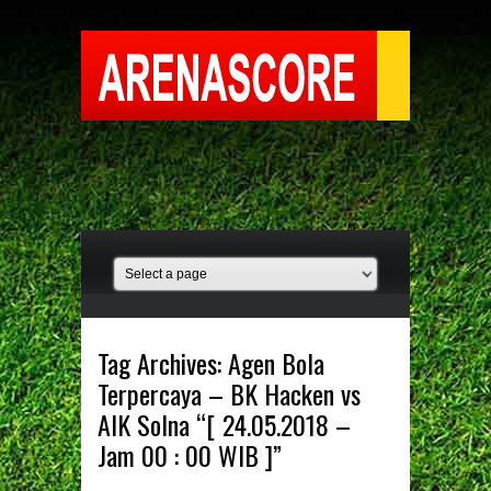
Tag Archives:
Agen Bola
Terpercaya – BK Hacken vs
AIK Solna “[ 24.05.2018 –
Jam 00 : 00 WIB ]”