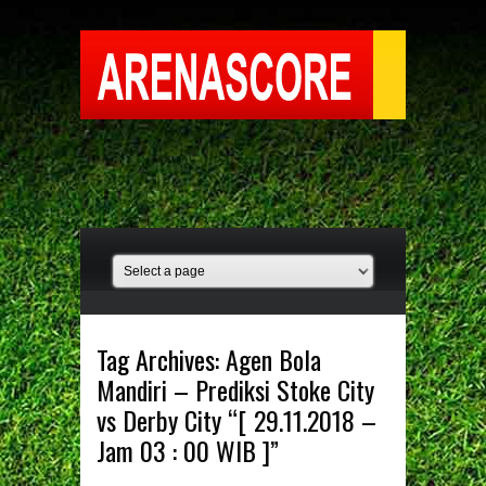
Tag Archives:
Agen Bola
Mandiri – Prediksi Stoke City
vs Derby City “[ 29.11.2018 –
Jam 03 : 00 WIB ]”