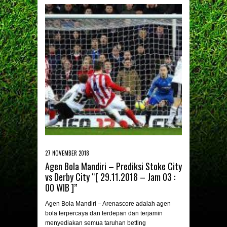
27 NOVEMBER 2018
Agen Bola Mandiri – Prediksi Stoke City
vs Derby City “[ 29.11.2018 – Jam 03 :
00 WIB ]”
Agen Bola Mandiri – Arenascore adalah agen
bola terpercaya dan terdepan dan terjamin
menyediakan semua taruhan betting