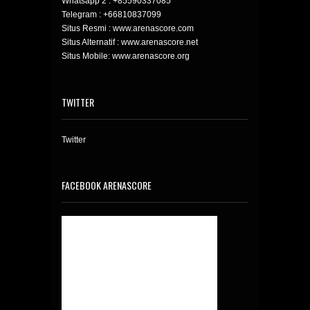
Whatsapp 2 :
+85590337085
Telegram :
+66810837099
Situs Resmi : www.arenascore.com
Situs Alternatif : www.arenascore.net
Situs Mobile: www.arenascore.org
TWITTER
Twitter
FACEBOOK ARENASCORE