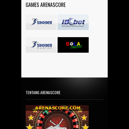
GAMES ARENASCORE
TENTANG ARENASCORE