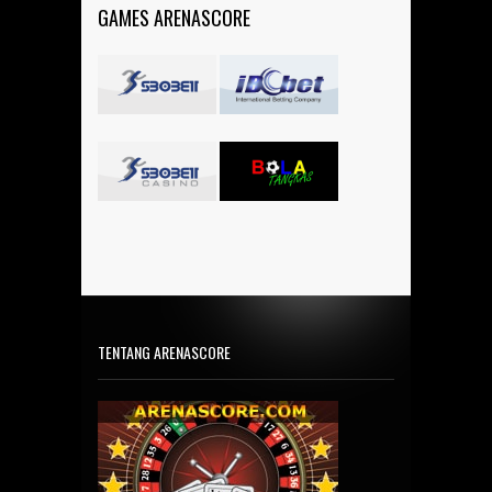
GAMES ARENASCORE
TENTANG ARENASCORE