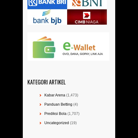
KATEGORI ARTIKEL
Kabar Arena
(1,473)
Panduan Betting
(4)
Prediksi Bola
(1,707)
Uncategorized
(19)