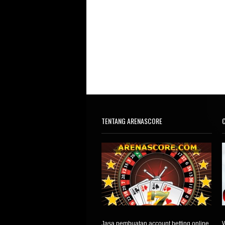
TENTANG ARENASCORE
C
Jasa pembuatan account betting online