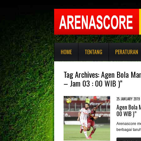
HOME
TENTANG
PERATURAN
Tag Archives:
Agen Bola Mand
– Jam 03 : 00 WIB )”
25 JANUARY 2019
Agen Bola M
00 WIB )”
Arenascore me
berbagai taruh