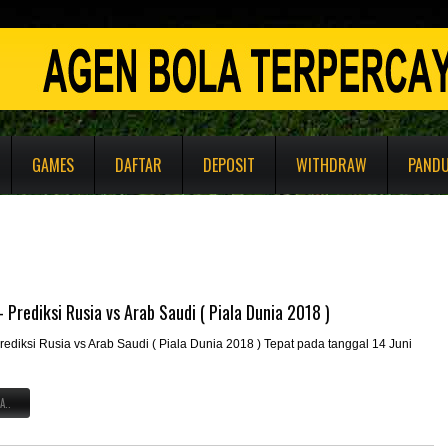
GAMES
DAFTAR
DEPOSIT
WITHDRAW
PAND
 Prediksi Rusia vs Arab Saudi ( Piala Dunia 2018 )
ediksi Rusia vs Arab Saudi ( Piala Dunia 2018 ) Tepat pada tanggal 14 Juni
A..