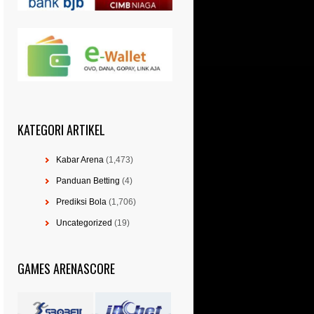
KATEGORI ARTIKEL
Kabar Arena
(1,473)
Panduan Betting
(4)
Prediksi Bola
(1,706)
Uncategorized
(19)
GAMES ARENASCORE