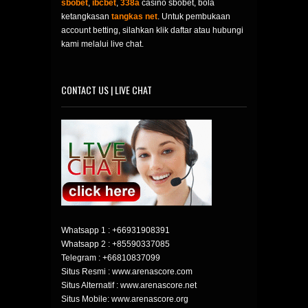
sbobet
,
ibcbet
,
338a
casino sbobet, bola
ketangkasan
tangkas net
. Untuk pembukaan
account betting, silahkan klik daftar atau hubungi
kami melalui live chat.
CONTACT US | LIVE CHAT
Whatsapp 1 :
+66931908391
Whatsapp 2 :
+85590337085
Telegram :
+66810837099
Situs Resmi : www.arenascore.com
Situs Alternatif : www.arenascore.net
Situs Mobile: www.arenascore.org