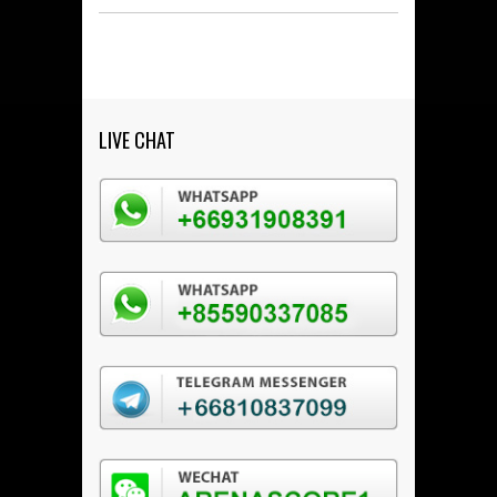
LIVE CHAT