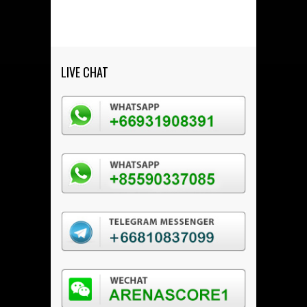
LIVE CHAT