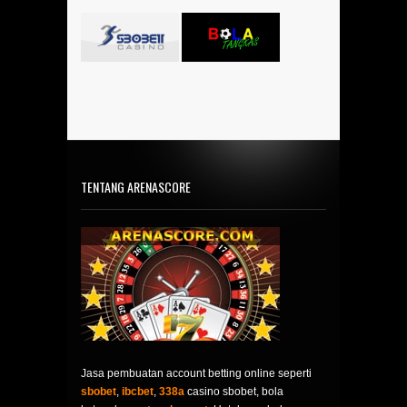
TENTANG ARENASCORE
Jasa pembuatan account betting online seperti
sbobet
,
ibcbet
,
338a
casino sbobet, bola