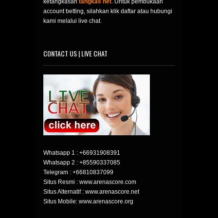
ketangkasan
tangkas net
. Untuk pembukaan
account betting, silahkan klik daftar atau hubungi
kami melalui live chat.
CONTACT US | LIVE CHAT
Whatsapp 1 :
+66931908391
Whatsapp 2 :
+85590337085
Telegram :
+66810837099
Situs Resmi : www.arenascore.com
Situs Alternatif : www.arenascore.net
Situs Mobile: www.arenascore.org