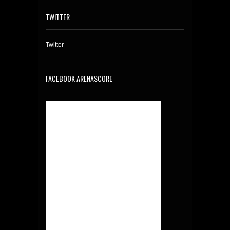
TWITTER
Twitter
FACEBOOK ARENASCORE