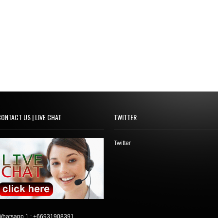
ONTACT US | LIVE CHAT
TWITTER
Twitter
Whatsapp 1 :
+66931908391