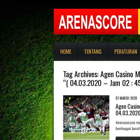
HOME
TENTANG
PERATURAN
Tag Archives:
Agen Casino Ma
“( 04.03.2020 – Jam 02 : 4
01 MARCH 2020
Agen Casino
04.03.2020
Arenascore me
berbagai taruh